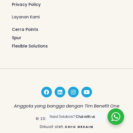
Privacy Policy
Layanan Kami
Cerra Points
Spur
Flexible Solutions
F
L
I
Y
a
i
n
o
c
n
s
u
e
k
t
t
Anggota yang bangga dengan Tim Benefit One
b
e
a
u
o
d
g
b
Need Solutions?
Chat with us
© 2026 Benefit One Indonesia
o
i
r
e
k
n
a
Dibuat oleh
CHIC DESAIN
m