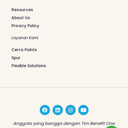
Resources
About Us
Privacy Policy
Layanan Kami
Cerra Points
Spur
Flexible Solutions
F
L
I
Y
a
i
n
o
c
n
s
u
e
k
t
t
Anggota yang bangga dengan Tim Benefit One
b
e
a
u