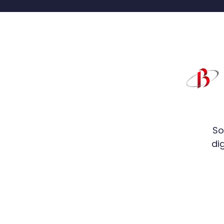
So
di