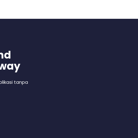
nd
 way
likasi tanpa