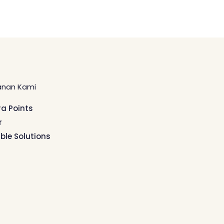
anan Kami
ra Points
r
ible Solutions