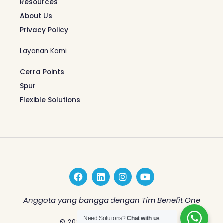
Resources
About Us
Privacy Policy
Layanan Kami
Cerra Points
Spur
Flexible Solutions
F
L
I
Y
a
i
n
o
c
n
s
u
e
k
t
t
Anggota yang bangga dengan Tim Benefit One
b
e
a
u
o
d
g
b
Need Solutions?
Chat with us
© 2026 Benefit One Indonesia