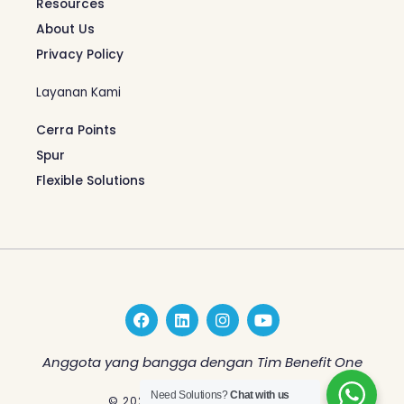
Resources
About Us
Privacy Policy
Layanan Kami
Cerra Points
Spur
Flexible Solutions
F
L
I
Y
a
i
n
o
c
n
s
u
e
k
t
t
Anggota yang bangga dengan Tim Benefit One
b
e
a
u
o
d
g
b
Need Solutions?
Chat with us
© 2026 Benefit One Indonesia