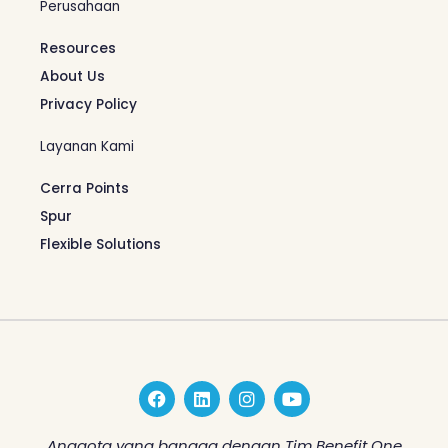
Perusahaan
Resources
About Us
Privacy Policy
Layanan Kami
Cerra Points
Spur
Flexible Solutions
F
L
I
Y
a
i
n
o
c
n
s
u
e
k
t
t
Anggota yang bangga dengan Tim Benefit One