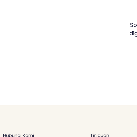
So
di
Hubungi Kami
Tinjauan