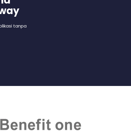
nd
 way
likasi tanpa