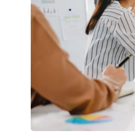
Ikuti
5
Tips
Mudah
Ini!