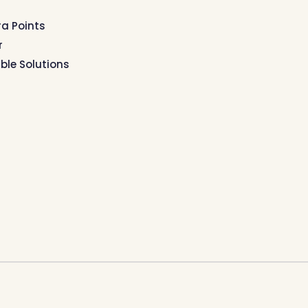
ra Points
r
ible Solutions