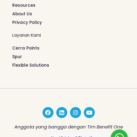
Resources
About Us
Privacy Policy
Layanan Kami
Cerra Points
Spur
Flexible Solutions
F
L
I
Y
a
i
n
o
c
n
s
u
e
k
t
t
Anggota yang bangga dengan Tim Benefit One
b
e
a
u
o
d
g
b