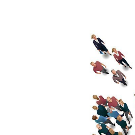
Marketing
Adalah:
Pengertian,
Kelebihan,
&
Strateginya