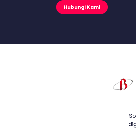
Hubungi Kami
So
di