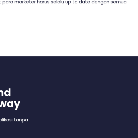
uat para marketer harus selalu up to date dengan semua
nd
 way
likasi tanpa