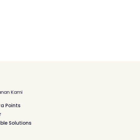
anan Kami
ra Points
r
ible Solutions