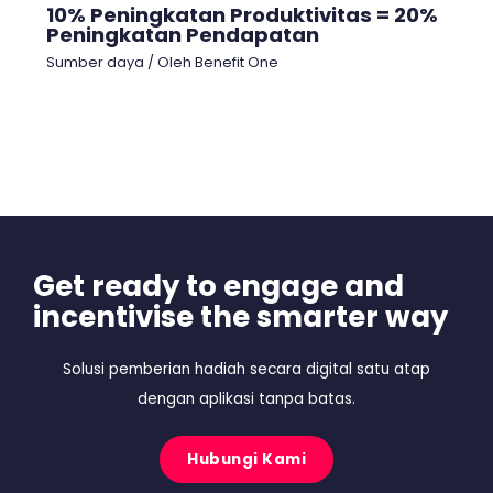
10% Peningkatan Produktivitas = 20%
Peningkatan Pendapatan
Sumber daya
/ Oleh
Benefit One
Get ready to engage and
incentivise the smarter way
Solusi pemberian hadiah secara digital satu atap
dengan aplikasi tanpa batas.
Hubungi Kami