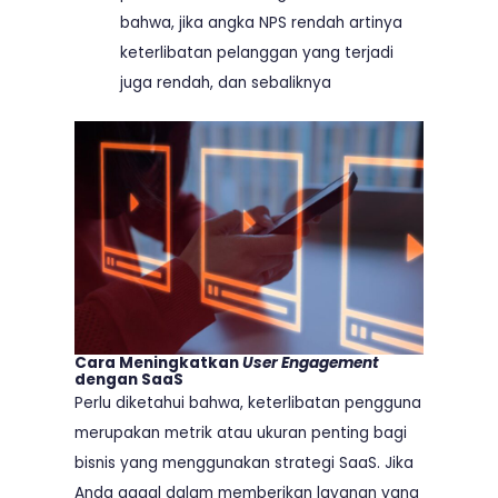
bahwa, jika angka NPS rendah artinya
keterlibatan pelanggan yang terjadi
juga rendah, dan sebaliknya
Cara Meningkatkan
User Engagement
dengan SaaS
Perlu diketahui bahwa, keterlibatan pengguna
merupakan metrik atau ukuran penting bagi
bisnis yang menggunakan strategi SaaS. Jika
Anda gagal dalam memberikan layanan yang