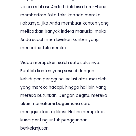
video edukasi. Anda tidak bisa terus-terus
memberikan foto teks kepada mereka.
Faktanya, jika Anda membuat konten yang
melibatkan banyak indera manusia, maka
Anda sudah memberikan konten yang
menarik untuk mereka.
Video merupakan salah satu solusinya.
Buatlah konten yang sesuai dengan
kehidupan pengguna, solusi atas masalah
yang mereka hadapi, hingga hal lain yang
mereka butuhkan. Dengan begitu, mereka
akan memahami bagaimana cara
menggunakan aplikasi. Hal ini merupakan
kunci penting untuk penggunaan
berkelanjutan.