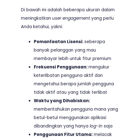
Di bawah ini adalah beberapa ukuran dalam
meningkatkan
user engagement
yang perlu
Anda ketahui, yakni:
Pemanfaatan Lisensi:
seberapa
banyak pelanggan yang mau
membayar lebih untuk fitur premium
Frekuensi Penggunaan:
mengukur
keterlibatan pengguna aktif dan
mengetahui berapa jumlah pengguna
tidak aktif atau yang tidak terlibat
Waktu yang Dihabiskan:
memberitahukan pengguna mana yang
betul-betul menggunakan aplikasi
dibandingkan yang hanya
log-in
saja
Penggunaan Fitur Utama:
melacak