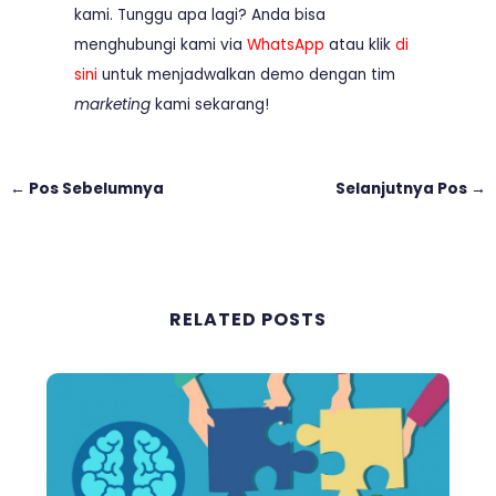
kami. Tunggu apa lagi? Anda bisa
menghubungi kami via
WhatsApp
atau klik
di
sini
untuk menjadwalkan demo dengan tim
marketing
kami sekarang!
←
Pos Sebelumnya
Selanjutnya Pos
→
RELATED POSTS