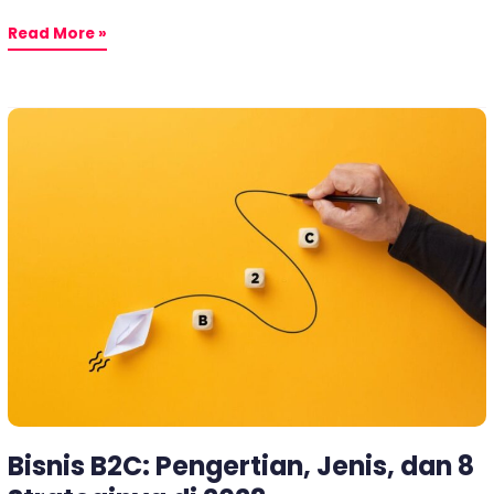
Read More »
Bisnis
B2C:
Pengertian,
Jenis,
dan
8
Strateginya
di
2023
Bisnis B2C: Pengertian, Jenis, dan 8