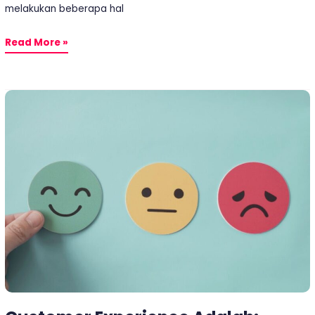
melakukan beberapa hal
Read More »
Customer
Experience
Adalah:
Pengertian,
Alasan
&
Strateginya