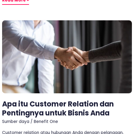
Read More »
Apa
itu
Customer
Relation
dan
Pentingnya
untuk
Bisnis
Anda
Apa itu Customer Relation dan
Pentingnya untuk Bisnis Anda
Sumber daya
/
Benefit One
Customer relation atau hubungan Anda dengan pelanggan,